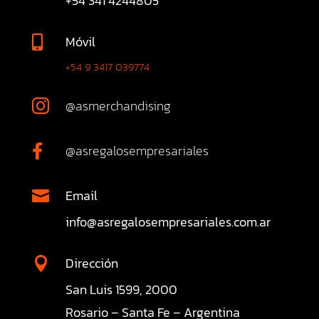
+54 341 4244805
Móvil

+54 9 3417 039774
@asmerchandising

@asregalosempresariales

Email

info@asregalosempresariales.com.ar
Dirección

San Luis 1599, 2000
Rosario – Santa Fe – Argentina