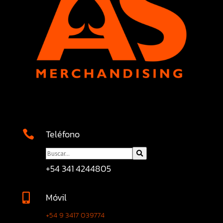
Teléfono

+54 341 4244805
Móvil

+54 9 3417 039774