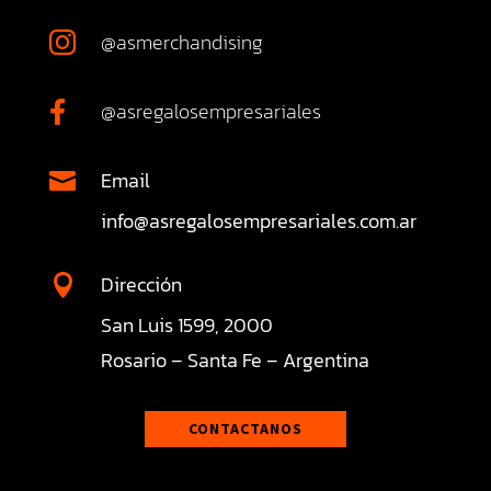
@asmerchandising

@asregalosempresariales

Email

info@asregalosempresariales.com.ar
Dirección

San Luis 1599, 2000
Rosario – Santa Fe – Argentina
CONTACTANOS