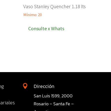
Vaso Stanley Quencher 1.18 lts
Mínimo: 20
Consulte x Whats
ng
Dirección

San Luis 1599, 2000
ariales
Rosario – Santa Fe –