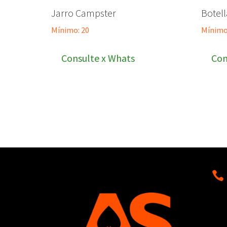
Jarro Campster
Botel
Mínimo: 20
Mínimo
Consulte x Whats
Con
