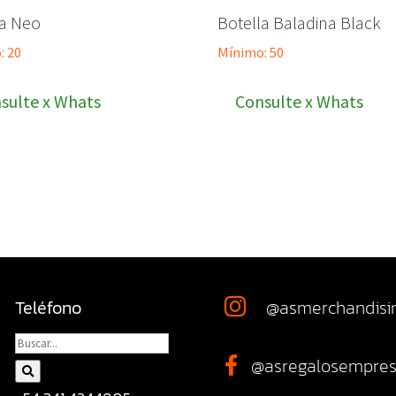
la Neo
Botella Baladina Black
: 20
Mínimo: 50
sulte x Whats
Consulte x Whats
Teléfono
@asmerchandisi

@asregalosempres
