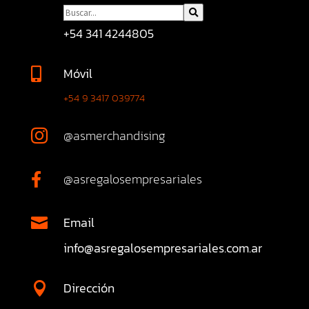
+54 341 4244805
Móvil

+54 9 3417 039774
@asmerchandising

@asregalosempresariales

Email

info@asregalosempresariales.com.ar
Dirección
