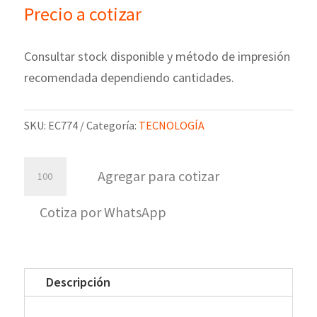
Precio a cotizar
Consultar stock disponible y método de impresión
recomendada dependiendo cantidades.
SKU:
EC774
Categoría:
TECNOLOGÍA
Cable
Agregar para cotizar
retráctil
de
Cotiza por WhatsApp
carga
Faster
cantidad
Descripción