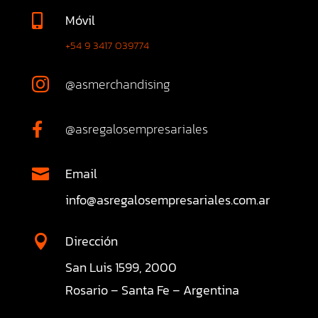
Móvil

+54 9 3417 039774
@asmerchandising

@asregalosempresariales

Email

info@asregalosempresariales.com.ar
Dirección

San Luis 1599, 2000
Rosario – Santa Fe – Argentina