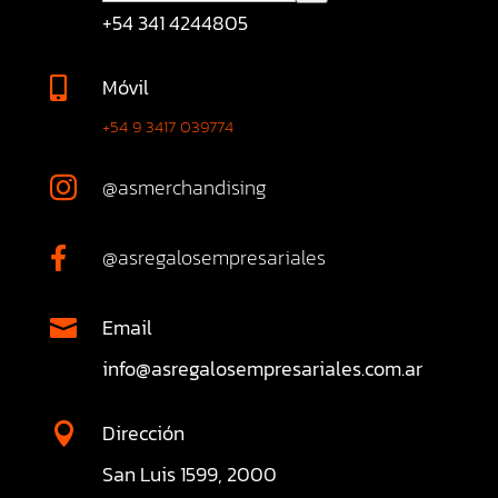
+54 341 4244805
Móvil

+54 9 3417 039774
@asmerchandising

@asregalosempresariales

Email

info@asregalosempresariales.com.ar
Dirección

San Luis 1599, 2000