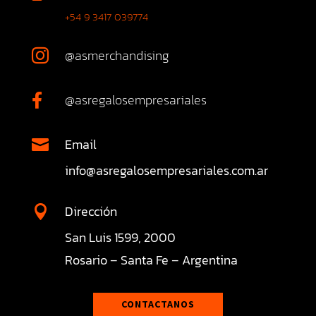
+54 9 3417 039774
@asmerchandising

@asregalosempresariales

Email

info@asregalosempresariales.com.ar
Dirección

San Luis 1599, 2000
Rosario – Santa Fe – Argentina
CONTACTANOS