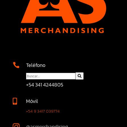
Teléfono

+54 341 4244805
Móvil

+54 9 3417 039774
@asmerchandising
