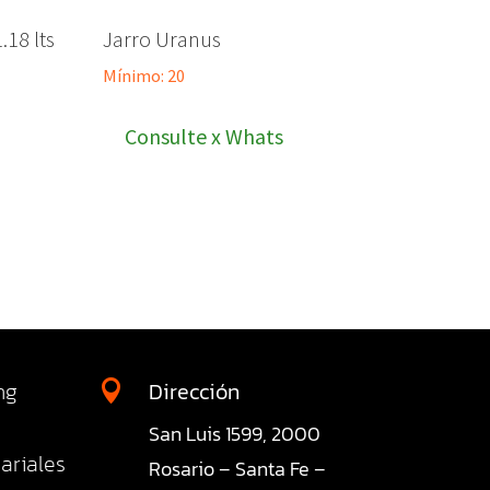
18 lts
Jarro Uranus
Mínimo: 20
Consulte x Whats
ng
Dirección

San Luis 1599, 2000
ariales
Rosario – Santa Fe –