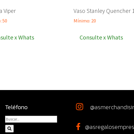
a Viper
Vaso Stanley Quencher 1.
: 50
Mínimo: 20
sulte x Whats
Consulte x Whats
Teléfono
@asmerchandisi

@asregalosempres
