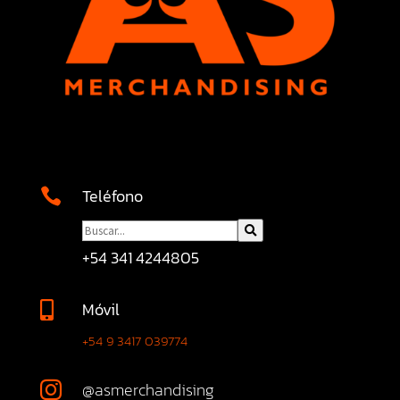
Teléfono

+54 341 4244805
Móvil

+54 9 3417 039774
@asmerchandising
