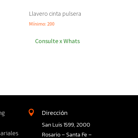
Llavero cinta pulsera
Mínimo: 200
Consulte x Whats
ng
Dirección

San Luis 1599, 2000
ariales
Rosario – Santa Fe –