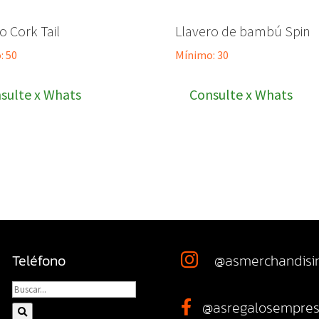
ro Cork Tail
Llavero de bambú Spin
: 50
Mínimo: 30
sulte x Whats
Consulte x Whats
Teléfono
@asmerchandisi

@asregalosempres
