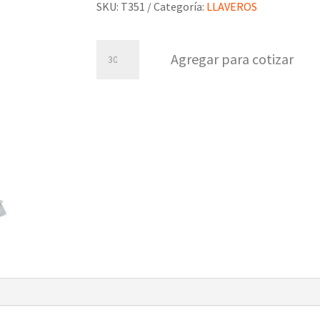
SKU:
T351
Categoría:
LLAVEROS
Llavero
Agregar para cotizar
metalico
house
cantidad