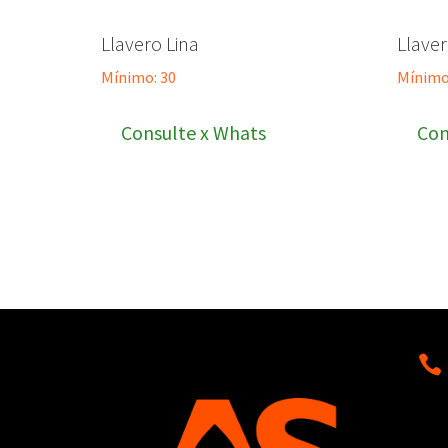
Llavero Lina
​Llave
Mínimo: 30
Mínimo
Consulte x Whats
Con
