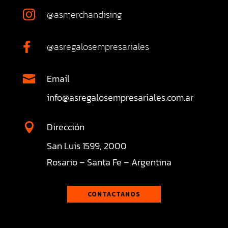
@asmerchandising

@asregalosempresariales

Email

info@asregalosempresariales.com.ar
Dirección

San Luis 1599, 2000
Rosario – Santa Fe – Argentina
CONTACTANOS