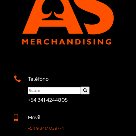
Teléfono

+54 341 4244805
Móvil

+54 9 3417 039774