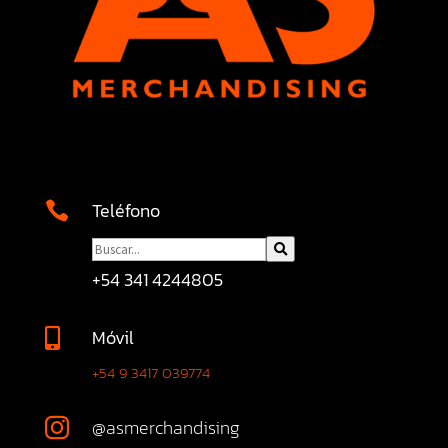
Teléfono

+54 341 4244805
Móvil

+54 9 3417 039774
@asmerchandising
