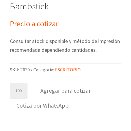
Bambstick
Precio a cotizar
Consultar stock disponible y método de impresión
recomendada dependiendo cantidades.
SKU:
T630
Categoría:
ESCRITORIO
Memo
Agregar para cotizar
clip
de
Cotiza por WhatsApp
escritorio
Bambstick
cantidad