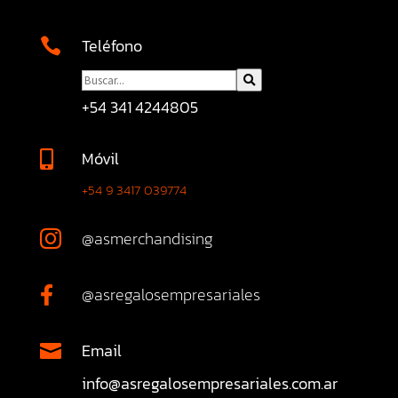
Teléfono

+54 341 4244805
Móvil

+54 9 3417 039774
@asmerchandising

@asregalosempresariales

Email

info@asregalosempresariales.com.ar