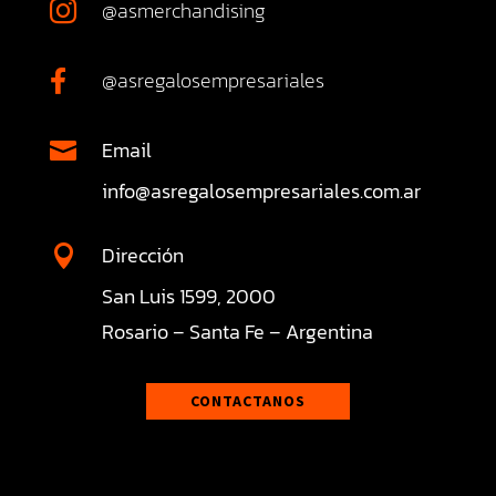
@asmerchandising

@asregalosempresariales

Email

info@asregalosempresariales.com.ar
Dirección

San Luis 1599, 2000
Rosario – Santa Fe – Argentina
CONTACTANOS