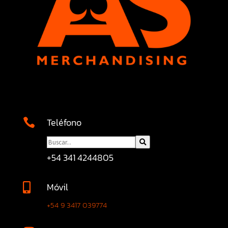
Teléfono

+54 341 4244805
Móvil

+54 9 3417 039774