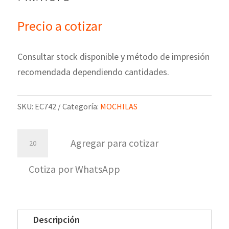
Precio a cotizar
Consultar stock disponible y método de impresión
recomendada dependiendo cantidades.
SKU:
EC742
Categoría:
MOCHILAS
Organizador
Agregar para cotizar
de
cables
Cotiza por WhatsApp
Fillmore
cantidad
Descripción