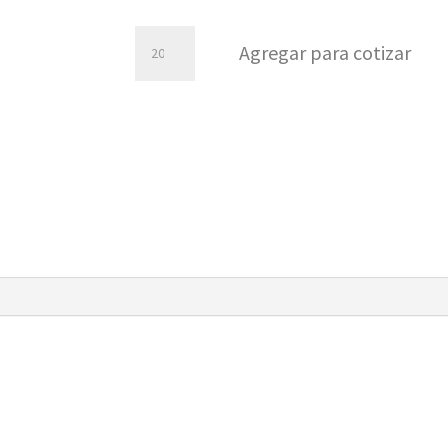
Pack
Agregar para cotizar
copas
degustación
610ml
cantidad