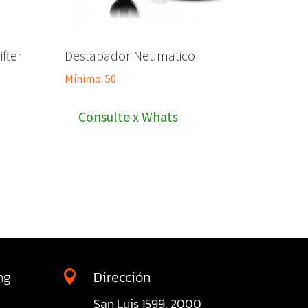
fter
Destapador Neumatico
Mínimo: 50
Consulte x Whats
ng
Dirección

San Luis 1599, 2000