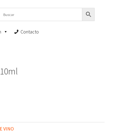
n
Contacto
610ml
E VINO