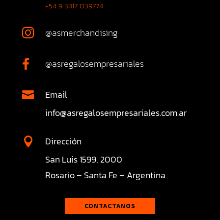
+54 9 3417 039774
@asmerchandising

@asregalosempresariales

Email

info@asregalosempresariales.com.ar
Dirección

San Luis 1599, 2000
Rosario – Santa Fe – Argentina
CONTACTANOS