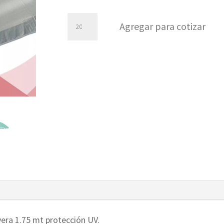
Sombrilla
Agregar para cotizar
Parasol
1,75
mts
cantidad
yera 1.75 mt protección UV.