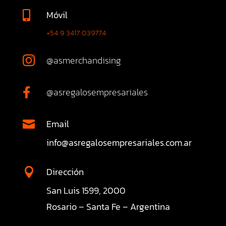
Móvil

+54 9 3417 039774
@asmerchandising

@asregalosempresariales

Email

info@asregalosempresariales.com.ar
Dirección

San Luis 1599, 2000
Rosario – Santa Fe – Argentina