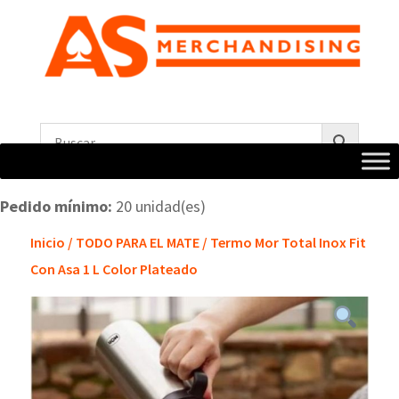
Pedido mínimo:
20 unidad(es)
Inicio
/
TODO PARA EL MATE
/ Termo Mor Total Inox Fit
Con Asa 1 L Color Plateado