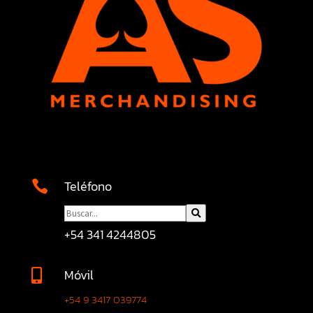
Teléfono

+54 341 4244805
Móvil

+54 9 3417 039774