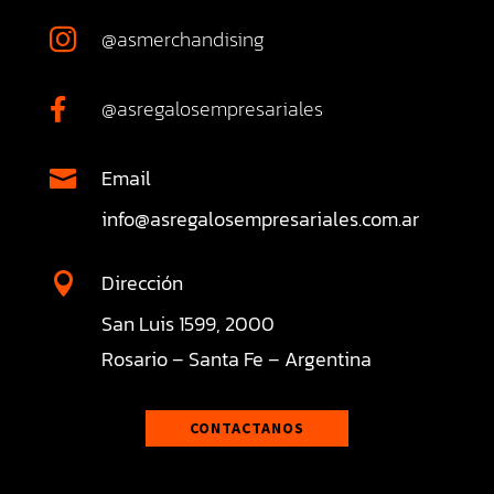
@asmerchandising

@asregalosempresariales

Email

info@asregalosempresariales.com.ar
Dirección

San Luis 1599, 2000
Rosario – Santa Fe – Argentina
CONTACTANOS