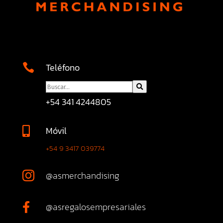
Teléfono

+54 341 4244805
Móvil

+54 9 3417 039774
@asmerchandising

@asregalosempresariales
