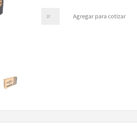
Sartén
Agregar para cotizar
Nro
22
cantidad