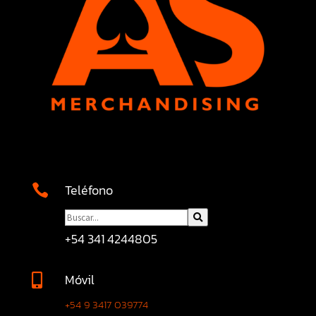
Teléfono

+54 341 4244805
Móvil

+54 9 3417 039774