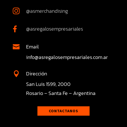
@asmerchandising

@asregalosempresariales

Email

info@asregalosempresariales.com.ar
Dirección

San Luis 1599, 2000
Rosario – Santa Fe – Argentina
CONTACTANOS