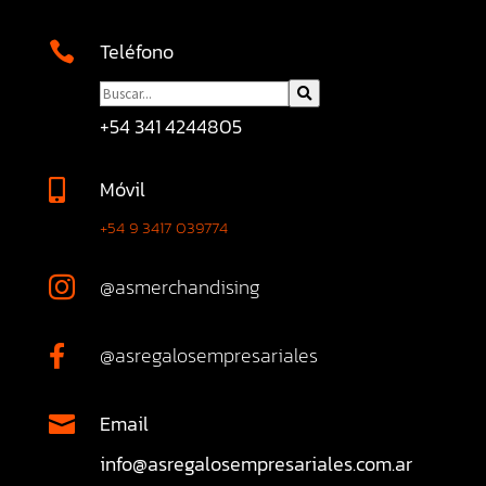
Teléfono

+54 341 4244805
Móvil

+54 9 3417 039774
@asmerchandising

@asregalosempresariales

Email

info@asregalosempresariales.com.ar