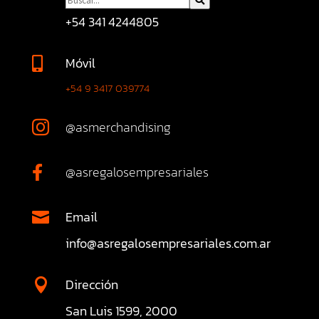
+54 341 4244805
Móvil

+54 9 3417 039774
@asmerchandising

@asregalosempresariales

Email

info@asregalosempresariales.com.ar
Dirección

San Luis 1599, 2000